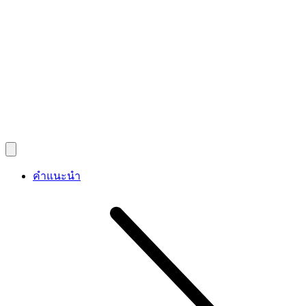
คำแนะนำ