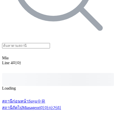
Mia
Line 4
미아
Loading
สถานีก่อนหน้า
Suyu
수유
สถานีถัดไป
Miasageori
미아사거리