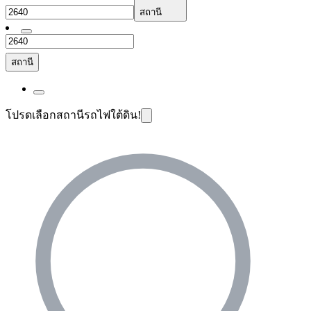
สถานี
สถานี
โปรดเลือกสถานีรถไฟใต้ดิน!