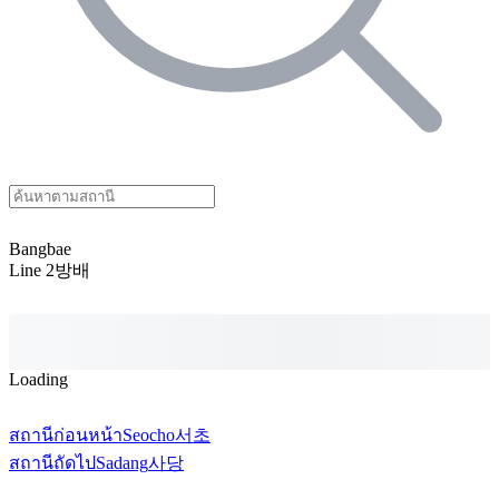
Bangbae
Line 2
방배
Loading
สถานีก่อนหน้า
Seocho
서초
สถานีถัดไป
Sadang
사당