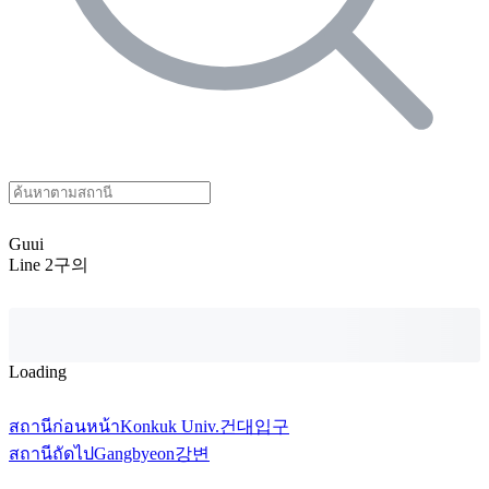
Guui
Line 2
구의
Loading
สถานีก่อนหน้า
Konkuk Univ.
건대입구
สถานีถัดไป
Gangbyeon
강변