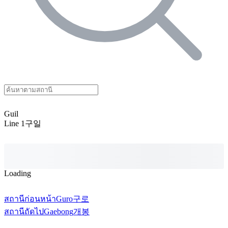
Guil
Line 1
구일
Loading
สถานีก่อนหน้า
Guro
구로
สถานีถัดไป
Gaebong
개봉