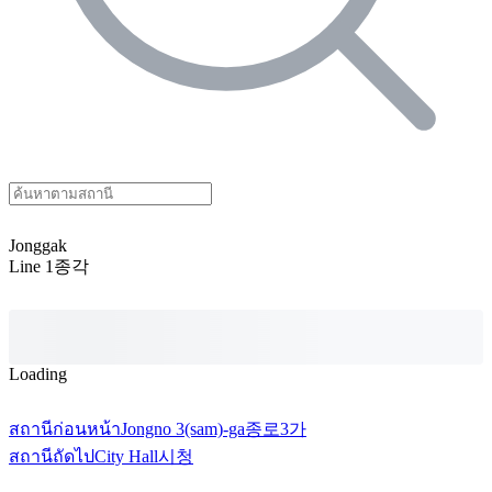
Jonggak
Line 1
종각
Loading
สถานีก่อนหน้า
Jongno 3(sam)-ga
종로3가
สถานีถัดไป
City Hall
시청