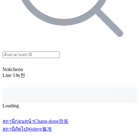
Nokcheon
Line 1
녹천
Loading
สถานีก่อนหน้า
Chang-dong
창동
สถานีถัดไป
Wolgye
월계