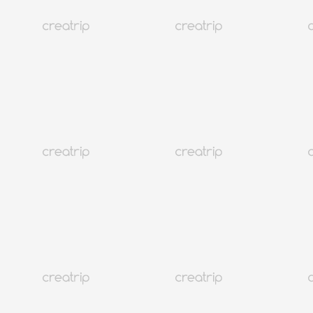
ฝ่ายบริการลูกค้า
@CREATRIP
Privacy Policy
ข้อกำหนด
ภาษา