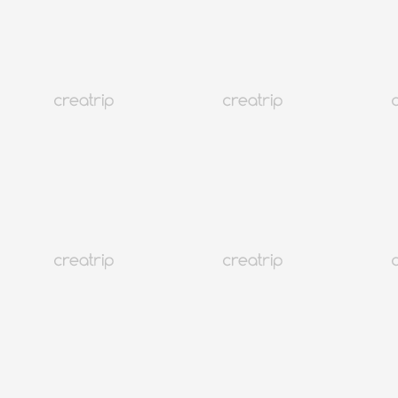
135K+
โซล
รถแวนลิมูซีนสนามบิน→โรงแรม
เริ่มต้นที่ THB 3,844.42
4,201.3