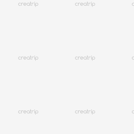
4.9
(557)
1.3M+
จองทันที