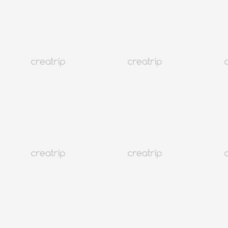
เกาหลี สนามบินอินชอน
บริการรับส่งสนามบิน LANE 4 | รถส่วนตัว
เริ่มต้นที่ THB 3,034.27
3,967.89