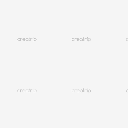
สมัครรับฟีด RSS
ฝ่ายบริการลูกค้า