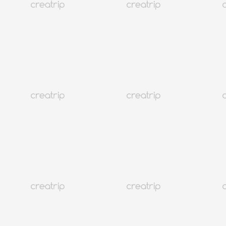
Loading
สร้างโดย AI
บริการสนามบินที่สะดวกสบาย
อินชอน สนามบินอินชอน
บริการรถรับ-ส่งจากสนามบินอินชอน
เริ่มต้นที่ THB 2,608.73
3,267.68