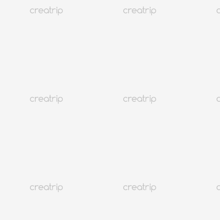
4.9
(182)