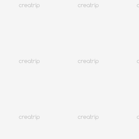
4.9
(71)
50K+
อินชอน
บริการเช่าโทรศัพท์ Samsung Galaxy S Ultra Series | รับที่สนาม
บินนานาชาติอินชอน
เริ่มต้นที่ THB 275.42