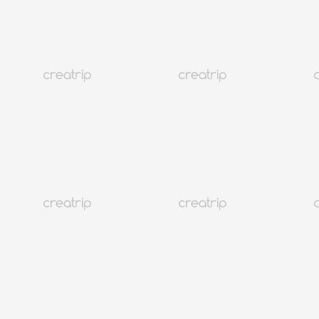
มาแรง
เกาหลี สนามบินอินชอน
โซล ⇌ สนามบินนานาชาติอินชอน | แท็กซี่ระหว่างประเทศ
เริ่มต้นที่ THB 1,878.91