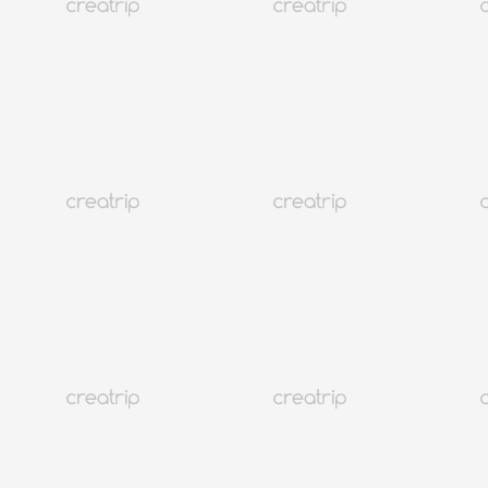
แนะนำธีม