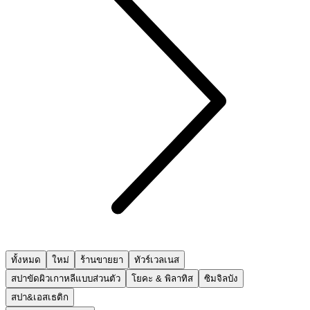
ทั้งหมด
ใหม่
ร้านขายยา
ทัวร์เวลเนส
สปาขัดผิวเกาหลีแบบส่วนตัว
โยคะ & พิลาทิส
ซิมจิลบัง
สปา&เอสเธติก