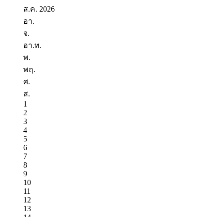
ส.ค.
2026
อา.
จ.
อา.​ท.
พ.
พฤ.
ศ.
ส.
1
2
3
4
5
6
7
8
9
10
11
12
13