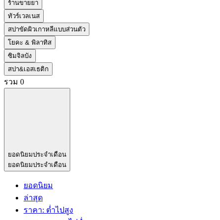
ร้านขายยา
ทัวร์เวลเนส
สปาขัดผิวเกาหลีแบบส่วนตัว
โยคะ & พิลาทิส
ซิมจิลบัง
สปา&เอสเธติก
รวม
0
ยอดนิยมประจำเดือน
ยอดนิยมประจำเดือน
ยอดนิยม
ล่าสุด
ราคา: ต่ำไปสูง