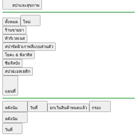
สปาและสุขภาพ
ทั้งหมด
ใหม่
ร้านขายยา
ทัวร์เวลเนส
สปาขัดผิวเกาหลีแบบส่วนตัว
โยคะ & พิลาทิส
ซิมจิลบัง
สปา&เอสเธติก
แผนที่
ลคังนัม
วันที่
ยกเว้นสินค้าหมดแล้ว
กรอง
ลคังนัม
วันที่