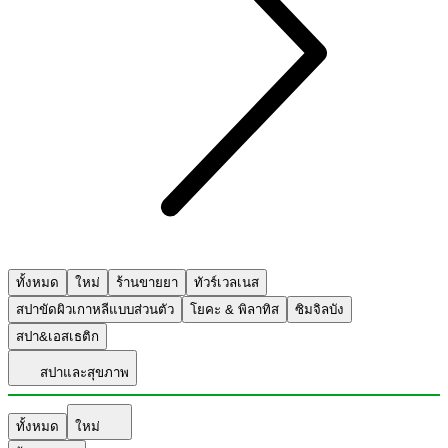
ทั้งหมด
ใหม่
ร้านขายยา
ทัวร์เวลเนส
สปาขัดผิวเกาหลีแบบส่วนตัว
โยคะ & พิลาทิส
ซิมจิลบัง
สปา&เอสเธติก
สปาและสุขภาพ
ทั้งหมด
ใหม่