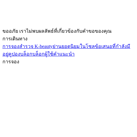
ขออภัย เราไม่พบผลลัพธ์ที่เกี่ยวข้องกับคำขอของคุณ
การเดินทาง
การจอง
สำรวจ K-beauty
ย่านยอดนิยมในโซล
ข้อเสนอที่กำลังมี
อยู่
คูปอง
บล็อก
บล็อกผู้ใช้
คำแนะนำ
การจอง