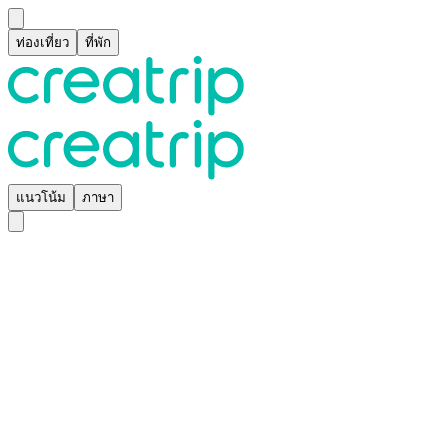
ท่องเที่ยว
ที่พัก
แนวโน้ม
ภาษา