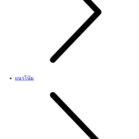
แนวโน้ม