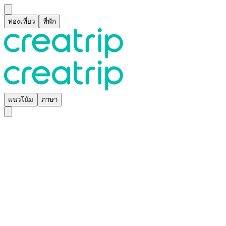
ท่องเที่ยว
ที่พัก
แนวโน้ม
ภาษา