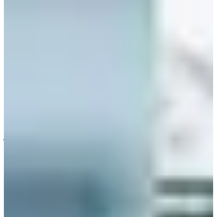
Cr.
Korean news web
โรงเรียนศิลปะ Hanlim Multi Art School ตั้งอยู่ที่เขตซงปา ในโซล
ก่อตั้งมาตั้งแต่ปี 1960 มีศิษย์เก่าที่เป็นไอดอลมากมายเช่น ดาฮ
ยอน, จื่อวีและแชยอง TWICE, แชวอน IZ*ONE, ซานฮา Astro,
แชยอง Fromis_9,เยริ Red Velvetหรือแม้แต่คริสตัล รวมถึงเหล่า
ไอดอลอีกมากมายค่ะ
เนื่องจากโรงเรียน Hanlim Multi Art School เป็นโรงเรียนศิลปะที่
มุ่งเน้นให้นักเรียนได้แสดงตัวตนและความสามารถพิเศษที่อาจ
หาไม่ได้ในโรงเรียนมัธยมทั่วไป ดังนั้นภาควิชาของโรงเรียนจึง
มีแต่สาขาที่เกี่ยวข้องกับศิลปะค่ะ เรามาดูกันดีกว่าว่ามีสาขา
อะไรบ้าง