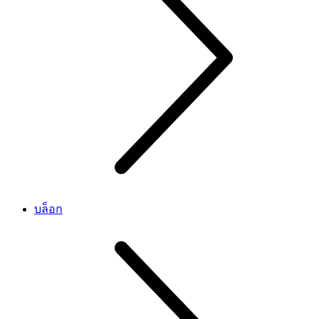
บล็อก