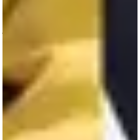
- Department of Theater and Film
นอกจากนั้นในเว็บไซด์หลักของโรงเรียนยังเปิดรับนักรียนที่
สนใจในสาขา KPOP, DJ, Hip-Hop และการสร้างวิดิโอคอน
เทนต์ด้วยค่ะ ใครที่สนใจอยากเรียนบ้างลองเข้าไปดูรายละเอียด
ได้ที่เว็บไวด์หลักของโรงเรียนได้นะคะ
เป็นยังไงบ้างคะ? มีโรงเรียนไหนที่ทุกคนอยากลองเรียนเป็น
พิเศษหรือเปล่า?คอมเมนต์บอกกันได้นะคะ
แต่ก่อนจะจบบล็อก แฟนคลับ KPOP ทั้งหลายห้ามพลาด!!!
เพราะบล็อกนี้มีการคอลแลปกับกับแอปพลิเคชั่น Choeaedol
Choeaedol คือแอปพลิเคชั่นและคอมมิวนิตี้ที่จัดอันดับไอดอล