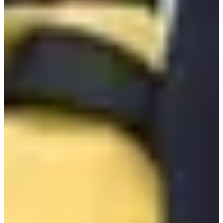
✨
Creatrip
Instagram
instagram.com/creatrip.thailand
🎈ไอดอลเกาหลี
FAQ
สร้างโดย AI
Hanlim อยู่ที่ไหน ก่อตั้งเมื่อไหร่?
ตอบ: Hanlim Multi Art School อยู่ที่เขต
ซงปา โซล ก่อตั้งปี 1960; มีสาขา Broadcasting and Entertainment,
Musical Theatre, Practical Dance, Applied Music, Fashion Model, Flim
Making; ค่าเทอมประมาณ 950,000-1,000,000 วอน ต่อหนึ่งภาคเรียน.
SOPA มีค่าเทอมเท่าไหร่?
ตอบ: ค่าเทอม SOPA ประมาณ 1,270,500 วอน
ต่อ1 ภาคเรียน; หนึ่งปีมี 4 ภาคเรียน จึงเป็น 5,082,000 วอน ต่อปี (ไม่รวม
ชุดนักเรียนหรือค่าอาหารกลางวัน).
Lila Art High School เสียค่าเทอมหรือไม่?
ตอบ: Lila Art High School
นักเรียนไม่ต้องเสียค่าเทอม แต่ต้องเสียค่าชุดนักเรียนและค่าหนังสือ และ
มีค่าสนับสนุนเพิ่มเติม; สาขา Department of Computer Media,
Department of health science, Digital Sound Content Division,
Department of Visual and Music Contents; ก่อตั้งปี 1952.
Korean Arts High School มีสาขาอะไรบ้าง?
ตอบ: Korean Arts High
School มี Department of Music (Classical Major, Practical Musci Major),