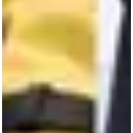
แบบเรียลไทม์ พร้อมมีการระดมทุนทำการกุศลภายใต้ชื่อของไอ
ดอล รวมทั้งมีการอัปเดตและแลกเปลี่ยนข้อมูลของเหล่า KPOP
ทั้งตารางงานและอีกมากมาย เรียกได้ว่าเป็นอีกแหล่งรวบรวม
และอัปเดตข้อมูลที่รวดเร็วที่สุดในเกาหลีเลยก็ว่าได้!
แฟนๆ K-pop ทำไมไม่รีบไปลงคะแนนโหวตให้กับไอดอลที่ชื่น
ชอบกันละคะ? ศิลปินในดวงใจจะได้ขึ้นมาอยู่ในอันดับที่ 1 ของ
การจัดอันดับ! ที่สำคัญการโหวตของทุกคนยังได้ร่วมสมทบ
ทำการกุศลภายใต้ไอดอลโปรดอีกด้วย!
ดาวน์โหลดแอป Choeaedol ได้ที่:
https://bit.ly/3rC7gnw
แล้วเจอกันใหม่โพสต์หน้านะคะ
🤞🏻Subscribe พวกเรา
Creatrip
บน Youtube