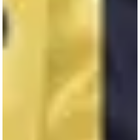
3. School of Performing Art Seoul (SOPA)
Cr.
Kpop.youzap
ถ้าพูดถึงโรงเรียนที่มีไอดอลเกาหลีมากที่สุดน่าจะเป็นโรงเรียน
School of Performing Art School หรือ SOPA ที่ทุกคนคุ้นเคยค่ะ
แทบจะเรียกว่าไอดอลเกือบทั้งวงการเรียนที่นี่ไม่ว่าจะเป็น ไค
และเซฮุน EXO, ซึลกิและจอย Red velvet, นาอึนและนัมจู A
Pink, แทยัง แจฮยอนและมาร์ค NCT, มินฮยอน Nu'est แม้แต่จอง
กุก BTS นี่แค่ยกตัวอย่างนะคะ ถ้าให้บอกหมดคงต้องพูดอีก 3 วัน
ค่ะ
เรามาดูกันดีกว่าว่าที่ SOPA มีสาขาอะไรที่น่าสนใจบ้าง
- Department of Theatre&Flim