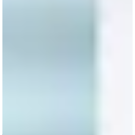
마타티카
4 years
ago
สวัสดีค่ะทุกคน! พวกเรา
Creatrip
ศูนย์รวบรวมข้อมูลการท่อง
เที่ยวเกาหลีที่อัพเดทโดยคนเกาหลีในทุก ๆ วัน
#โรงเรียนไอดอล #ไอดอลเกาหลี
#IdolSchool #KPOP
ถึงแม้ไอดอลเกาหลีจำนวนไม่น้อยจะตัดสินใจไม่เรียนต่อใน
ระดับมหาวิทยาลัย เพราะต้องการทุ่มเทเวลาทั้งหมดให้กับผล
งานเพลง แต่ไอดอลส่วนใหญ่มักเรียนจบระดับมัธยมศึกษาตอน
ปลายกันเกือบทุกคน แล้วทุกคนรู้หรือเปล่าว่าโรงเรียนศิลปะแห่ง