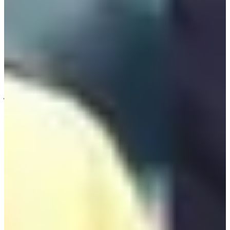
2. Lila Art High School
ทุกคนอาจจะไม่คุ้นชื่อของโรงเรียน Lila Art High School ซักเท่า
ไหร่ แต่ถ้าพูดถึงศิษย์ของโรงเรียนนี้อย่าง แพ จินยอง CIX, จียอน
T-ara, ลูน่า F(x) และฮเยริม Wonder girls ละคะ? ใช่แล้วล่ะ
โรงเรียนศิลปะแห่งนี้เป็นอีกหนึ่งโรงเรียนศิลปะที่เหล่าไอดอล
เกาหลีเลือกเรียนค่ะ
โรงเรียนแห่งนี้ตั้งอยู่ที่เขตจุงกู โซล ก่อตั้งตั้งแต่ปี 1952 ถ้าเทียบ
กับโรงเรียนไอดอลที่อื่นๆ โรงเรียนแห่งนี้มีสาขาอื่นๆนอกจาก
ด้านศิลปะให้เลือกเรียนด้วยค่ะ เรามาดูกันดีกว่าว่ามีสาขาอะไร
บ้าง
- Department of Computer Media