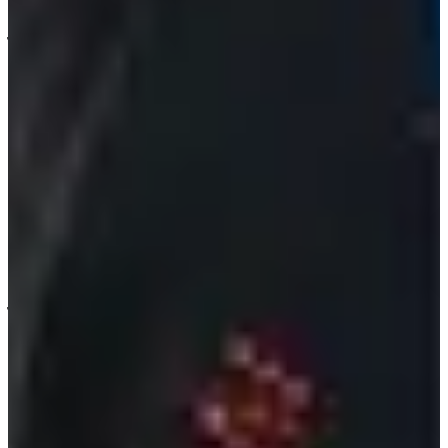
สมาชิกคนอื่นได้ถามแฟนๆว่าพวกเธอควรลงแข่งกีฬาประเภท
ไหนในงาน Idol Sports Athletics Championships แต่พอถึงคราว
ของจีฮโย แฟนๆกลับบอกให้เธอไปแข่งยกน้ำหนัก คำตอบนั้น
ทำให้เธอแสดงออกทางสีหน้าว่ารู้สึกเสียใจในทันทีเลยค่ะ
แต่
ตอนนี้เธอก็ได้ทำลายคำสบประมาทด้วยการลดน้ำหนักจนรูป
ร่างดีเหมือนในปัจจุบันได้ค่ะ (เก่งจริงๆลูก!)
3. Kyla - อดีตสมาชิกวง PRISTIN
Kyla เดบิวในฐานะสมาชิกวง PRISTIN ตอนที่เธออายุแค่ 17 ปี
แต่เธอต้องเจอกับคำวิจารณ์แย่ๆเกี่ยวกับรูปร่างและน้ำหนักของ
เธอตลอดเวลา แต่นั้นยังไม่เลวร้ายเท่ากับการที่เธอถูกแฟนๆเมิน