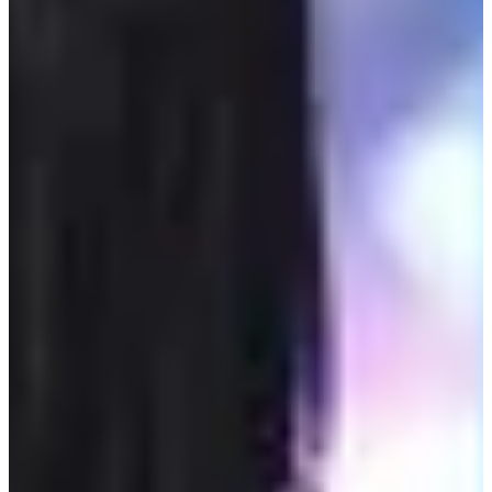
เหตุการณ์ที่เหล่าไอดอลถูก
วิจารณ์เรื่องรูปร่าง
1. Sullli - อดีตสมาชิกวง F(x)
ระหว่างที่ F(x) เข้าร่วมรายการ Hello Counselor ที่ออกอากาศ
ทางช่อง KBS หนึ่งในผู้ชมในห้องอัดพูดว่าสมาชิกวง F(x) ควร
ลดความอ้วนโดยเฉพาะซอลลี่ เพราะแขนและต้นแขนของเธอดู
ใหญ่มาก!! (พูดจาน่าตีแรงๆซะจริงๆ) แต่เนื่องจากความเป็นมือ
อาชีพ ซอลลี่ทำได้เพียงหัวเราะและตอบกลับไปว่าเธอก็มีแผนจะ
ลดความอ้วนอยู่แล้ว แต่แอมเบอร์รู้สึกโกรธและไม่พอใจกับคำ
พูดของผู้ชมคนนั้นมากจึงตอบกลับไปว่า "คุณก็มีความคิดของ