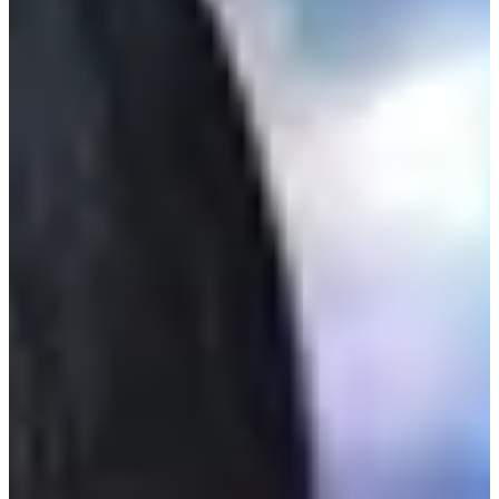
เพอร์เฟคตลอดเวลา ดังนั้นเหล่าไอดอลทั้งหลายต้องเจอกับความ
คิดเห็นแย่ๆ ในโลกอินเตอร์เน็ต และบางครั้งก็ต้องเจอกับคำพูด
ดูถูกแบบต่อหน้าระหว่างการออกอากาศเลยค่ะ!
วันนี้เราได้รวบรวมเหตุการณ์ที่ไอดอลทั้งหลายถูกวิจารณ์เรื่อง
รูปร่างระหว่างการออกอากาศ แต่ถึงแม้ว่าสถานการณ์จะน่า
อึดอัดใจแค่ไหนพวกเขาก็ทำได้เพียงแค่ยิ้มและกลบเกลื่อนความ
เสียใจเท่านั้นค่ะ จะมีเหตุการณ์ไหนที่ทุกคนจำได้บ้างไปดูกันเลย
ค่ะ
🤞🏻 ติดตามพวกเรา Creatrip บน Youtube
✨Creatrip อินสตาแกรม
instagram.com/creatrip.thailand
🎈ช้อปปิ้ง｜สั่งซื้อสินค้าเกาหลี