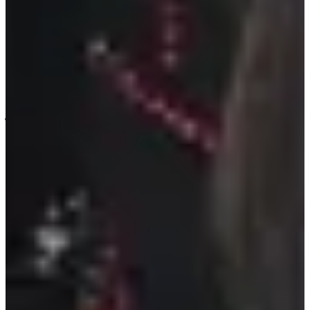
น่า!" (ต้องเจอรุ่นใหญ่ว้าก)
5. Yoona - Girls' Generation
ใครกล้ามาว่ายุนอา เดี๋ยวจะตีให้ตายเลย!
เพราะว่ายุนอามีรูป
ร่างที่ผอมบางมาตั้งแต่ช่วงเดบิว ทำให้คนบนโลกอินเตอร์เน็ต
กล่าวหาว่าเธอเป็น anorexic หรือพวกคลั่งผอม บางคนก็วิจารณ์
ว่าเธอดูหมือนคุณยายที่ผอมแห้งไม่มีแรง ยุนอาเคยถูกถามว่า
เอวเธอเล็กเท่ากำมือหรือเปล่า และเธอได้ให้สัมภาษณ์ใน
รายการ KBS Entertainment Weekly ว่า "เอวฉันไม่ได้เล็กเท่ากำ
มือ มือคุณเล็กแค่ไหนล่ะ?"