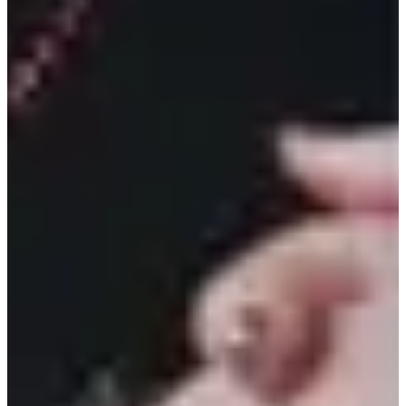
การเข้ากรมของพัคโบกอม
เซเลปเกาหลีที่ทำลายอคติเรื่องรอยสัก
การเลือกวิชวลของแต่ละค่ายเพลง
FAQ
สร้างโดย AI
ใครคือผู้เขียนบทความนี้?
บทความโดย Creatrip ศูนย์รวบรวมข้อมูลการ
ท่องเที่ยวเกาหลี อัพเดทโดยคนเกาหลีในทุก ๆ วัน.
ไอดอลคนไหนถูกวิจารณ์ในรายการ Hello Counselor?
ซอลลี่ (อดีตสมาชิก
วง F(x)) ถูกวิจารณ์เรื่องแขนใหญ่ระหว่างรายการ Hello Counselor ช่อง
KBS.
ใครใน Twice ถูกวิจารณ์รูปร่างตอนเดบิว?
จีฮโย (Twice) ถูกวิจารณ์เรื่องรูป
ร่างตั้งแต่ช่วงรายการ Sixteen และถูกช่างภาพบอกว่า "เธอดูอ้วนจัง".
สมาชิก PRISTIN ใดถูกเมินในการแสดงสด?
Kyla (อดีตสมาชิก PRISTIN)
เดบิวเมื่ออายุ 17 ปี ถูกเมินในท่อนร้องและไม่มีการถ่ายภาพของเธอในงาน
Fansign.