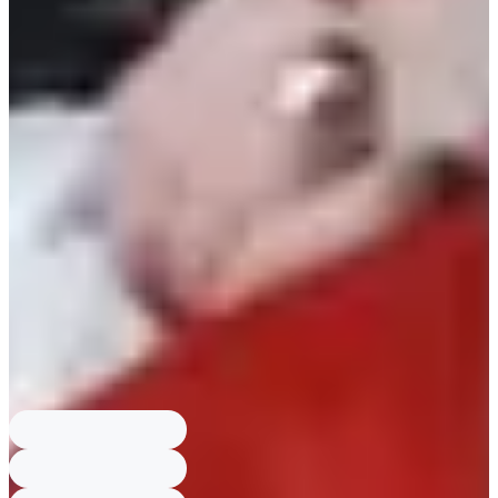
ใครบ้างจาก Red Velvet เจอปัญหา Body Shaming?
Wendy และ Seulgi
(Red Velvet) ถูกวิจารณ์ระหว่างถ่ายรายการเรียลลิตี้ในขณะกินไอศกรีม
โดยเมเนเจอร์คอยมองอยู่.
ใครคือผู้เขียนบทความนี้?
บทความโดย Creatrip ศูนย์รวบรวมข้อมูลการ
ท่องเที่ยวเกาหลี อัพเดทโดยคนเกาหลีในทุก ๆ วัน.
ไอดอลคนไหนถูกวิจารณ์ในรายการ Hello Counselor?
ซอลลี่ (อดีตสมาชิก
วง F(x)) ถูกวิจารณ์เรื่องแขนใหญ่ระหว่างรายการ Hello Counselor ช่อง
KBS.
ใครใน Twice ถูกวิจารณ์รูปร่างตอนเดบิว?
จีฮโย (Twice) ถูกวิจารณ์เรื่องรูป
ร่างตั้งแต่ช่วงรายการ Sixteen และถูกช่างภาพบอกว่า "เธอดูอ้วนจัง".
สมาชิก PRISTIN ใดถูกเมินในการแสดงสด?
Kyla (อดีตสมาชิก PRISTIN)
เดบิวเมื่ออายุ 17 ปี ถูกเมินในท่อนร้องและไม่มีการถ่ายภาพของเธอในงาน
Fansign.
ใครบ้างจาก Red Velvet เจอปัญหา Body Shaming?
Wendy และ Seulgi
(Red Velvet) ถูกวิจารณ์ระหว่างถ่ายรายการเรียลลิตี้ในขณะกินไอศกรีม
โดยเมเนเจอร์คอยมองอยู่.