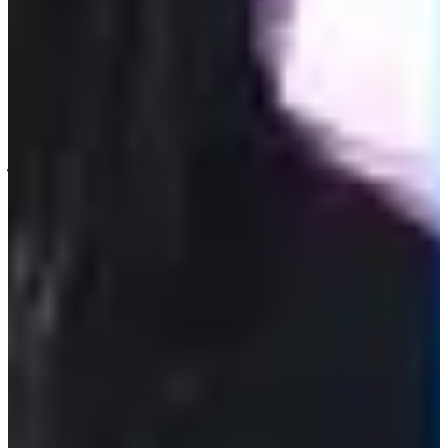
คุณ แต่คุณไม่ควรทำร้ายคนอื่นด้วยความคิดนั้น"
2. จีฮโย -Twice
หลายคนคงรู้ว่าช่วงแรกจีฮโยเดบิว เธอมีรูปร่างที่แตกต่างจาก
สมาชิกคนอื่นๆ ตั้งแต่ช่วงที่เธออยู่ในรายการ Sixteen จีฮโยต้อง
เจอกับความคิดเห็นแย่ๆที่คอยวิจารณ์เรื่องรูปร่างของเธอ และ
ระหว่างการถ่ายภาพรวม ช่างภาพบอกจีฮโยว่า "เธอดูอ้วนจัง"
ทำให้เธอรู้สึกเสียความมั่นใจและพยายามหลบไปอยู่ด้านหลัง
เพื่อนๆคนอื่น แต่ช่างภาพก็ตะโกนบอกให้เธอออกมาด้านหน้า
อยู่ดีค่ะ
นอกจากนั้นในช่วงที่เดบิวระหว่าง Fan meeting ของTwice