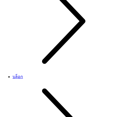
บล็อก