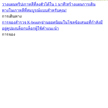
วางแผนทริปเกาหลีที่ลงตัวได้ใน 1 นาที!
สร้างแผนการเดิน
ทางในเกาหลีที่สมบูรณ์แบบสำหรับคุณ!
การเดินทาง
การจอง
สำรวจ K-beauty
ย่านยอดนิยมในโซล
ข้อเสนอที่กำลังมี
อยู่
คูปอง
บล็อก
บล็อกผู้ใช้
คำแนะนำ
การจอง