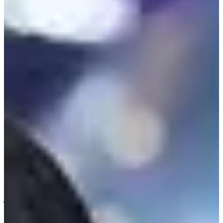
ที่ต้องเจอกับกับการดูถูกเรื่องรูประหว่างออกอากาศ
마타티카
6 years
ago
สวัสดีค่ะทุกคน! พวกเรา
Creatrip
ศูนย์รวบรวมข้อมูลการท่องเที่ยว
เกาหลีที่อัพเดทโดยคนเกาหลีในทุก ๆ วัน
#bodyshaming #Kpop
#ไอดอลเกาหลี #รูปร่างหน้าตา
แม้ว่าประเด็นเรื่อง Body Shaming หรือการวิจารณ์รูปร่างจะ
ไม่ใช่ประเด็นใหม่ในสังคมเกาหลี โดยเฉพาะกับวงการไอดอลที่
คนมักคาดหวังว่า เหล่าไอดอลต้องมีรูปร่างและหน้าตาสวยงาม