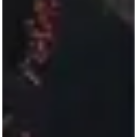
ในฐานะแฟนคลับอ่านแล้วก็รู้สึกไม่พอใจเลยค่ะ! ไม่เข้าใจจริงๆ
ว่าทำไมคนถึงคิดว่า Body Shaming คือเรื่องที่สามารถพูดได้
โดยที่ไม่ต้องแคร์ความรู้สึกของคนฟัง เราว่าถ้าเลือกได้ทุกคนก็
อยากมีรูปร่างที่สมส่วนใช่มั้ยคะ? แต่สิ่งที่สำคัญที่สุดคือสุขภาพ
ถ้าสุขภาพดีไม่ว่ารูปร่างแบบไหนก็สวยได้ค่ะ
แล้วเจอกันใหม่ครั้งหน้า สวัสดีค่ะ
🤞🏻 ติดตามพวกเรา Creatrip บน Youtube
✨Creatrip อินสตาแกรม
instagram.com/creatrip.thailand
🎈ช้อปปิ้ง｜สั่งซื้อสินค้าเกาหลี
โพสต์ที่น่าสนใจ