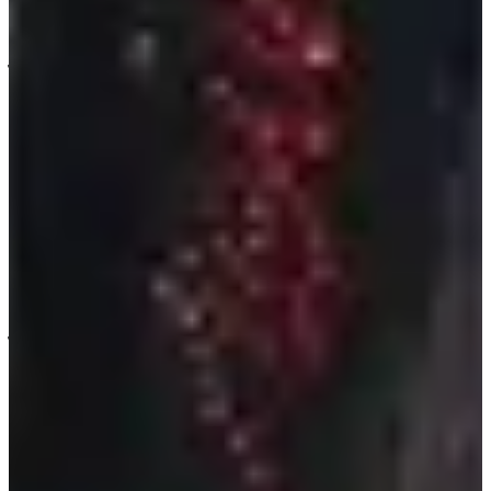
เฉยในท่อนที่เธอขึ้นร้องและไม่เรียกชื่อเธอในช่วงแฟนชานท์ค่ะ
นอกจากนั้นในงาน Fansign ช่วงที่เธอออกมาโพสแบบเดี่ยวๆ ก็
ไม่มีกล้องถ่ายภาพของเธอแต่กลับหันไปถ่ายสมาชิกคนอื่นๆ
แทนค่ะ (เศร้า
สงสาร)
4. Wendy และ Seulgi - Red Velvet
ไม่น่าเชื่อว่าขนาดซึลกิและเวนดี้ก็เคยโดน Body Shaming มา
ก่อนค่ะ เหตุการณ์เกิดขึ้นระหว่างที่เวนดี้และซึลกิกำลังถ่าย
รายการเรียลลิตี้ ในช่วงที่ทั้งคู่กำลังกินไอศกรีม แต่ซึลกิก็บอกว่า
เมเนเจอร์ของพวกเธอกำลังมองอยู่ ทำให้แทยอนหันไปบอกผู้
จัดการว่า "ย่าส์! พวกเธอแทบจะหายใจไม่ได้อยู่แล้วเพราะเธอ
แค่ให้พวกเธอกินของที่อยากกินวันเดียว มันไม่มีปัญหาหรอก