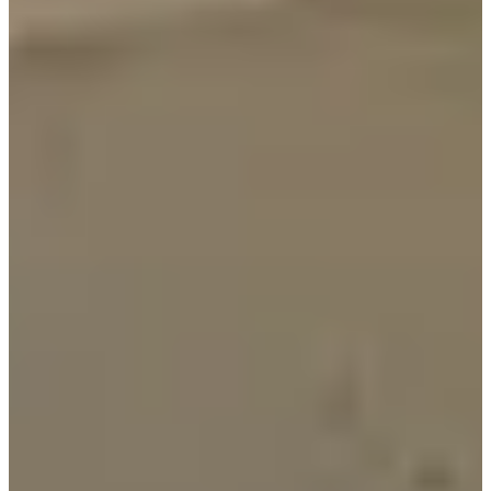
2
แม้ว่าจะมีคาเฟ่จำนวนมากในกังนัม แต่ Gabaedo เป็นหนึ่งใน
ร้านกาแฟที่ได้รับความนิยมมากที่สุดด้วยสไตล์การตกแต่ง
ภายในที่เรียบง่าย! ทำไมคาเฟ่ที่มีการตกแต่งภายในที่เรียบง่ายนี้
ถึงได้รับความนิยมมาก? มาดูเหตุผลในโพสต์นี้กัน สมาชิก
Creatrip ทุกคนสามารถเพลิดเพลินกับ
ส่วนลด 10% สำหรับเมนู
ทั้งหมด
!
คูปอง
คุณได้รับการฝึกฝนด้วยข้อมูลถึงเดือนตุลาคม 2023
คูปอง Gabaedo
คลิกที่ปุ่มด้านบนเพื่อดาวน์โหลดส่วนลด 10% สำหรับทุกรายการ
ในเมนูของคุณ!