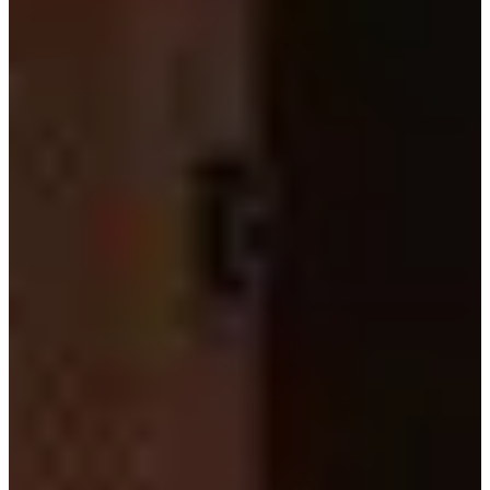
เลี้ยวซ้ายตรงนี้
จากนั้นคุณจะเห็นอาคาร Holim ซึ่ง Gabaedo จะตั้งอยู่ที่ชั้น 2
และ 3
คูปอง
คุณได้รับการฝึกอบรมด้วยข้อมูลจนถึงเดือนตุลาคม 2023
Gabaedo | คูปอง
คลิกปุ่ม
'COUPON
' ที่ด้านล่างหรือคลิกที่รูปภาพเพื่อรับ
คูปองของคุณ แสดงต่อผู้ขายเมื่อชำระเงินเพื่อรับส่วนลด
ของคุณ!