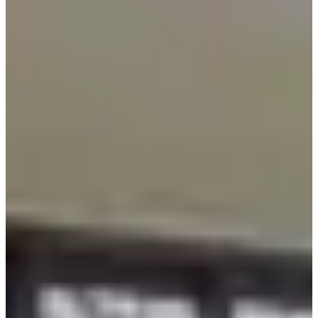
กระเบื้องมากมายในสถานที่ ดังนั้นผู้ปกครองควรดูแลให้แน่ใจ
ว่าเด็กๆ จะไม่บาดเจ็บ
คาเฟ่มีชั้นสองและชั้นสาม โดยการสั่งซื้อจะทำที่ชั้นสอง
รหัสผ่าน WIFI จะระบุไว้ในใบเสร็จ กรุณาเก็บไว้กับตัวคุณเอง
เมนู
ของหวาน
ราคา
Panna Cotta
₩5,000
(Original, Matcha)
Tiramisu
₩7,000
(Original, Matcha, Earl Gray)
กาแฟ
ราคา
Americano
₩4,900
Espresso
₩4,400
Cortado
₩5,500
(Hot Only)