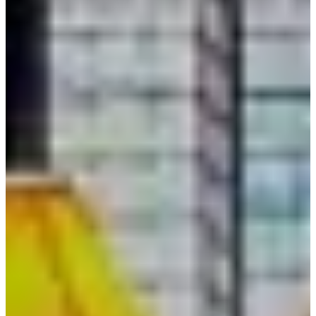
การเยี่ยมชมของเรา
คุณได้รับการฝึกอบรมข้อมูลจนถึงตุลาคม 2023.
ตั้งอยู่ในอาคารธรรมดาในตรอก Gabaedo มีสไตล์ที่ไม่ธรรมดา
และเป็นสถานที่ที่พนักงานใน Gangnam หลายคนไปเยี่ยมชมใน
ช่วงบ่ายเพื่อพักผ่อน ร้านค้ามีผู้คนมากที่สุดในช่วงวันหยุดและ
บ่ายวันธรรมดา
เฟอร์นิเจอร์ส่วนใหญ่จาก Gabaedo นำเข้ามาจากอังกฤษซึ่ง
สอดคล้องกับความเชื่อของ Gabaedo เอง
นี่คือชั้น 2 ซึ่งเหมาะสำหรับมาพร้อมกับเพื่อน 2~4 คนและ
เพลิดเพลินกับการพักผ่อนที่สงบสบาย