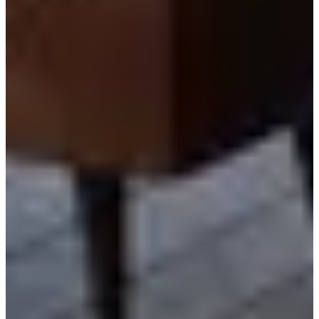
เราหวังว่าบทความนี้จะเป็นประโยชน์สำหรับผู้ที่กำลังมอง
หาคาเฟ่ใหม่ๆ ที่จะไปสำรวจ โปรดแสดงความคิดเห็น
ด้านล่างหรือส่งอีเมลถึงเราที่
help@creatrip.com
หากคุณ
มีคำถามอื่นๆ! คุณยังสามารถติดตามเราได้ที่
Instagram
,
Tik Tok
, และ
Facebook
เพื่อรับข้อมูลอัปเดตเกี่ยวกับทุกสิ่ง
ที่เกี่ยวกับเกาหลี!
FAQ
สร้างโดย AI
Gabaedo เปิดกี่โมงถึงกี่โมง?
เวลา 11:00 - 22:00. คาเฟ่อยู่ที่ 서울 강남구
강남대로110길 13 2F 3F และมีสาขา 3 แห่งในโซล (สาขากังนัมเป็นที่
นิยม).
มีส่วนลดคูปองอะไรไหม?
มีส่วนลด 10% สำหรับเมนูทั้งหมด โดย
ดาวน์โหลดจาก https://creatrip.com/th/coupon/58 และแสดงต่อผู้ขายเมื่อ
ชำระเงิน.