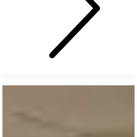
คาเฟ่ คังนัม | Gabaedo
Gabaedo คาเฟ่ย่านคังนัม ที่ที่เรโทรผสมผสานกับบรรยากาศ
สบาย ๆ ได้อย่างลงตัว~
CHIACHEN LIN
4 years
ago