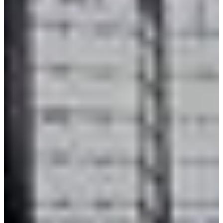
Flat White
₩5,500
Latte
₩5,500
Vanilla Latte
₩5,900
Mocha
₩5,900
สเลอปี้, อื่นๆ
ราคา
Chocolate Latte
₩6,000
Milk Tea
₩7,000
Matcha Latte
₩6,500
Matcha Slush
₩6,500
ชา
ราคา
Sakurambo Tea
₩7,000
Tokio Tea
₩7,000
Earl Gray
₩7,000
La Vien Rose
₩7,000
Adagio
₩7,000
แอลกอฮอล์
ราคา
Estrella Damm
₩7,000