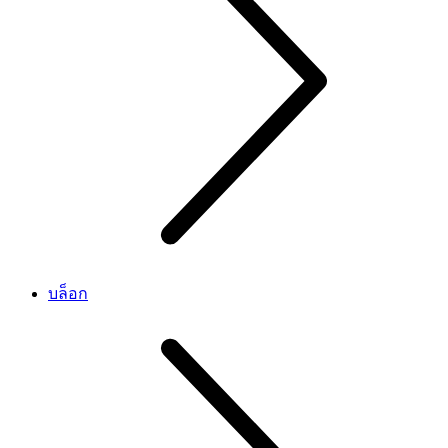
บล็อก