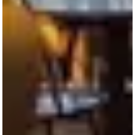
วันนี้ฉันสั่งแฟลตไวท์, ชาเขียวมัทฉะ, และเอิร์ลเกรย์ทีรามิสุ
คนที่รักกาแฟจะรู้ดีแต่มันยากที่จะหาฟลัตไวท์ที่ดี แต่ฉันในที่สุด
ก็พบสถานที่ที่ฟลัตไวท์ของพวกเขาอร่อยมาก ฉันแนะนำสถานที่
นี้อย่างยิ่งให้กับทุกคนที่ชอบกาแฟ
หากคุณชอบถ่ายรูปก่อนทานอาหาร อย่าลืมถ่ายรูปเมื่ออาหาร
ของคุณมาเสิร์ฟ! ลาเต้อาร์ตและขนมหวานเป็นสิ่งที่สวยงาม
มากสำหรับการถ่ายภาพ
สุดท้ายนี้ เอิร์ลเกรย์ทีรามิสุอร่อยมากเพราะมันชุ่มฉ่ำมากและ
ครีมมีความหวานทำให้มีรสชาติสดชื่นเมื่อคุณกัด! ฉันขอ
แนะนำทีรามิสุอย่างแรง~