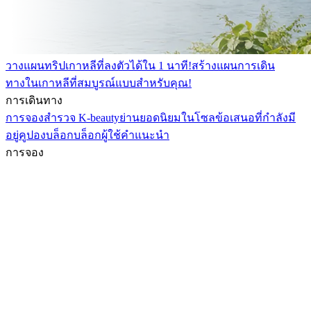
วางแผนทริปเกาหลีที่ลงตัวได้ใน 1 นาที!
สร้างแผนการเดิน
ทางในเกาหลีที่สมบูรณ์แบบสำหรับคุณ!
การเดินทาง
การจอง
สำรวจ K-beauty
ย่านยอดนิยมในโซล
ข้อเสนอที่กำลังมี
อยู่
คูปอง
บล็อก
บล็อกผู้ใช้
คำแนะนำ
การจอง