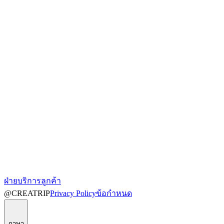
ฝ่ายบริการลูกค้า
@CREATRIP
Privacy Policy
ข้อกำหนด
ภาษา