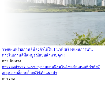
วางแผนทริปเกาหลีที่ลงตัวได้ใน 1 นาที!
สร้างแผนการเดิน
ทางในเกาหลีที่สมบูรณ์แบบสำหรับคุณ!
การเดินทาง
การจอง
สำรวจ K-beauty
ย่านยอดนิยมในโซล
ข้อเสนอที่กำลังมี
อยู่
คูปอง
บล็อก
บล็อกผู้ใช้
คำแนะนำ
การจอง