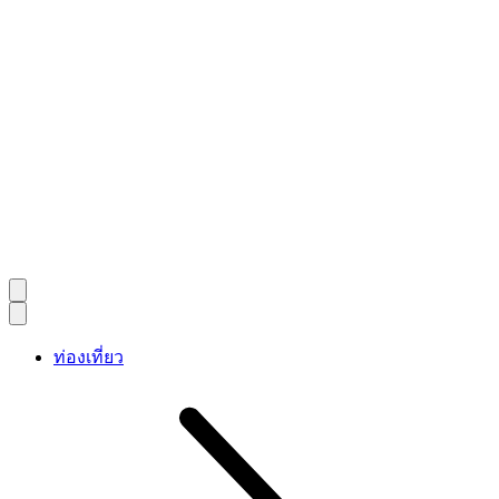
ท่องเที่ยว