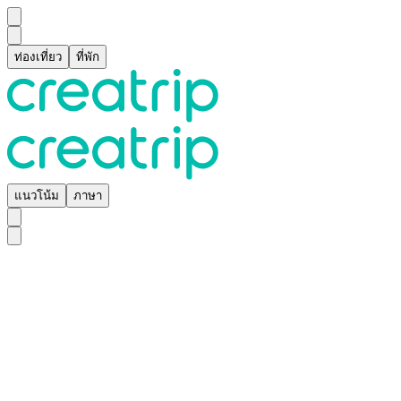
ท่องเที่ยว
ที่พัก
แนวโน้ม
ภาษา