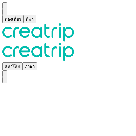
ท่องเที่ยว
ที่พัก
แนวโน้ม
ภาษา