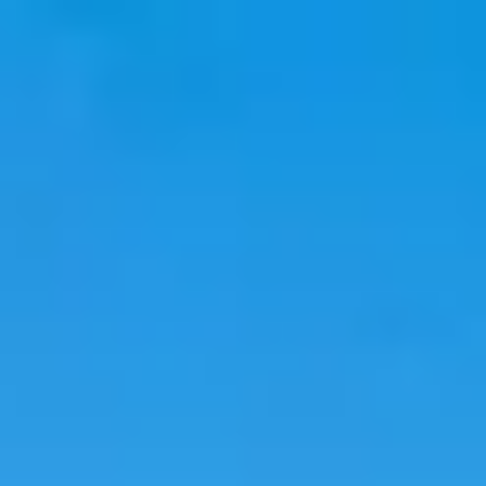
韓國旅遊
韓國住宿
韓國新知
語言學校