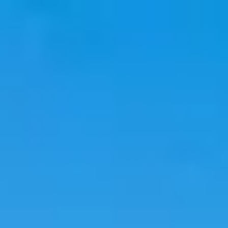
韓國旅遊
韓國住宿
韓國新知
語言學校