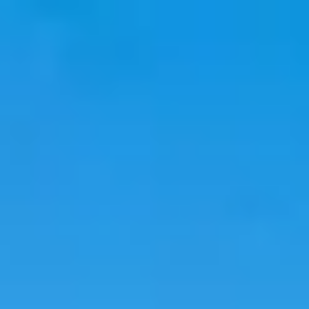
韓國旅遊
韓國住宿
韓國新知
語言學校