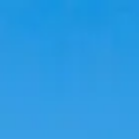
韓國旅遊
韓國住宿
韓國新知
語言學校