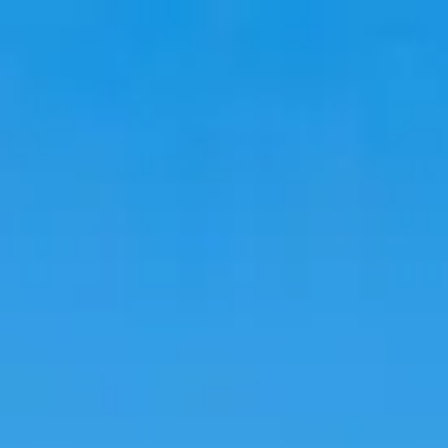
韓國旅遊
韓國住宿
韓國新知
語言學校