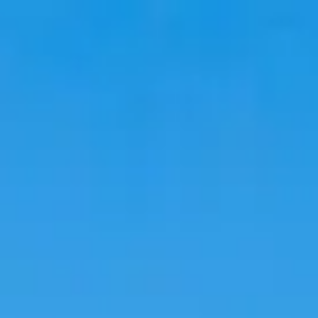
韓國旅遊
韓國住宿
韓國新知
語言學校