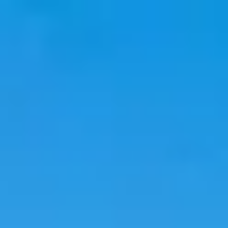
韓國旅遊
韓國住宿
韓國新知
語言學校