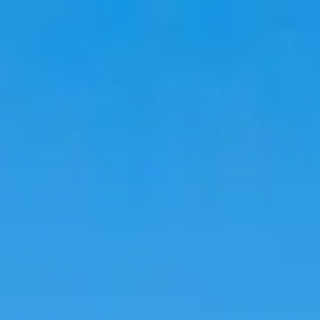
韓國旅遊
韓國住宿
韓國新知
語言學校