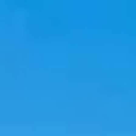
韓國旅遊
韓國住宿
韓國新知
語言學校