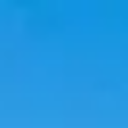
韓國旅遊
韓國住宿
韓國新知
語言學校