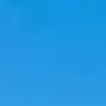
韓國旅遊
韓國住宿
韓國新知
語言學校