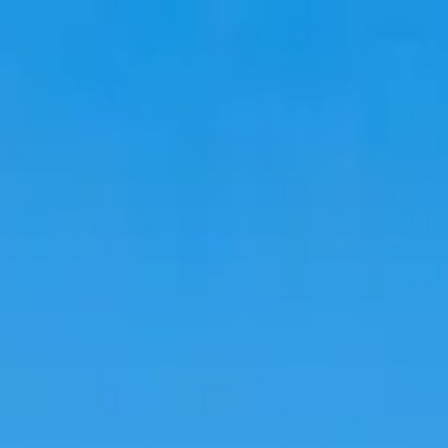
韓國旅遊
韓國住宿
韓國新知
語言學校