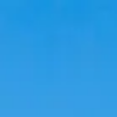
韓國旅遊
韓國住宿
韓國新知
語言學校