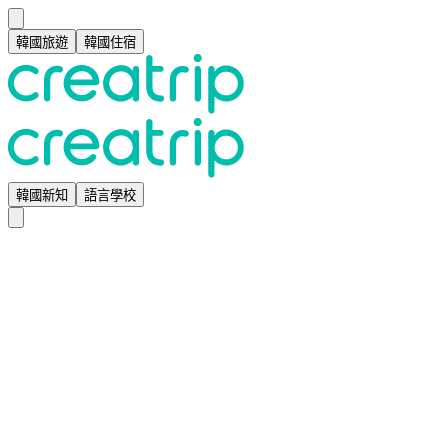
韓國旅遊
韓國住宿
韓國新知
語言學校