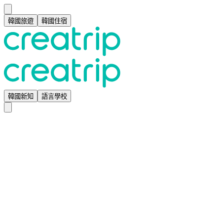
韓國旅遊
韓國住宿
韓國新知
語言學校