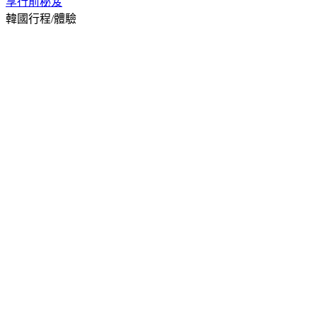
享
行前秘笈
韓國行程/體驗