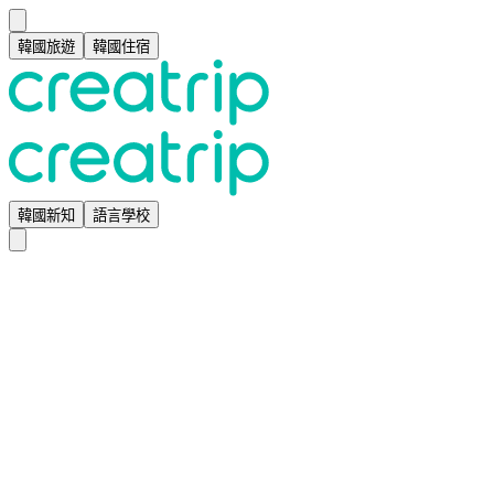
韓國旅遊
韓國住宿
韓國新知
語言學校