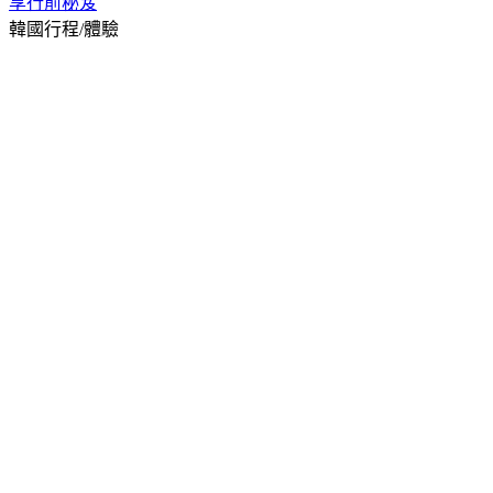
享
行前秘笈
韓國行程/體驗