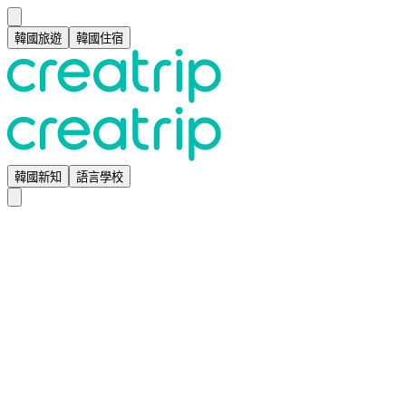
韓國旅遊
韓國住宿
韓國新知
語言學校