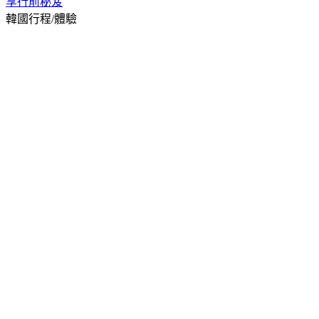
享
行前秘笈
韓國行程/體驗