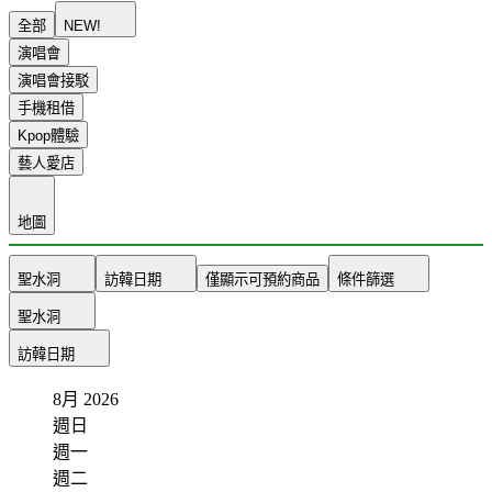
全部
NEW!
演唱會
演唱會接駁
手機租借
Kpop體驗
藝人愛店
地圖
聖水洞
訪韓日期
僅顯示可預約商品
條件篩選
聖水洞
訪韓日期
8月
2026
週日
週一
週二