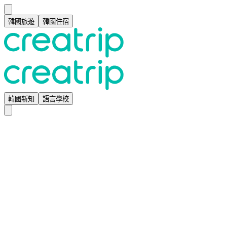
韓國旅遊
韓國住宿
韓國新知
語言學校