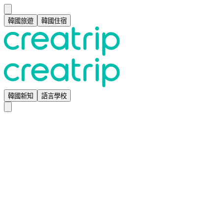
韓國旅遊
韓國住宿
韓國新知
語言學校