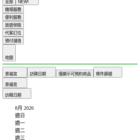
全部
NEW!
機場服務
便利服務
旅遊保險
代客訂位
預付儲值
地圖
景福宮
訪韓日期
僅顯示可預約商品
條件篩選
景福宮
訪韓日期
8月
2026
週日
週一
週二
週三