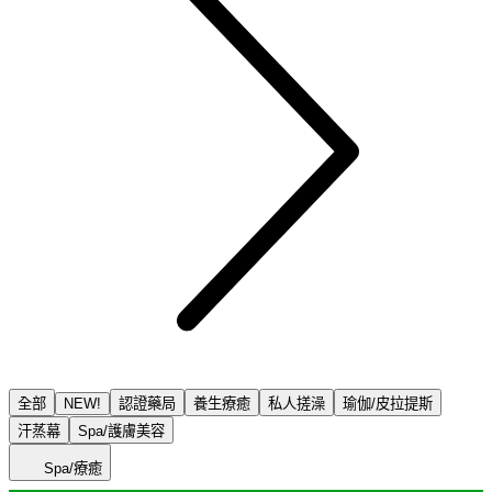
全部
NEW!
認證藥局
養生療癒
私人搓澡
瑜伽/皮拉提斯
汗蒸幕
Spa/護膚美容
Spa/療癒