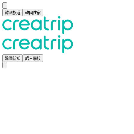
韓國旅遊
韓國住宿
韓國新知
語言學校