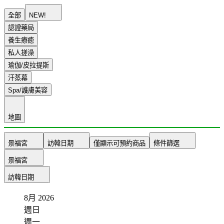
全部
NEW!
認證藥局
養生療癒
私人搓澡
瑜伽/皮拉提斯
汗蒸幕
Spa/護膚美容
地圖
景福宮
訪韓日期
僅顯示可預約商品
條件篩選
景福宮
訪韓日期
8月
2026
週日
週一