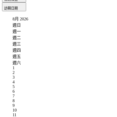
訪韓日期
8月
2026
週日
週一
週二
週三
週四
週五
週六
1
2
3
4
5
6
7
8
9
10
11