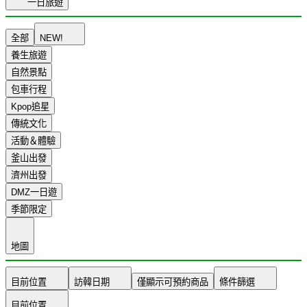
一日旅遊
全部
NEW!
養生旅遊
自然景點
包車行程
Kpop追星
傳統文化
活動＆體驗
釜山出發
濟州出發
DMZ一日遊
季節限定
地圖
目前位置
訪韓日期
僅顯示可預約商品
條件篩選
目前位置