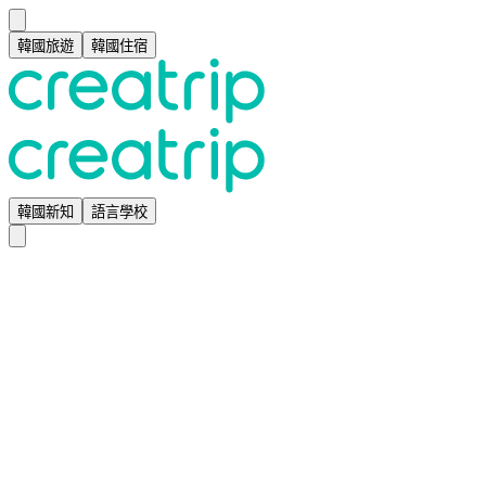
韓國旅遊
韓國住宿
韓國新知
語言學校