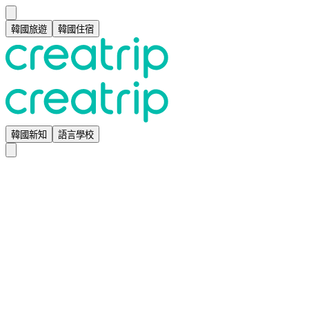
韓國旅遊
韓國住宿
韓國新知
語言學校