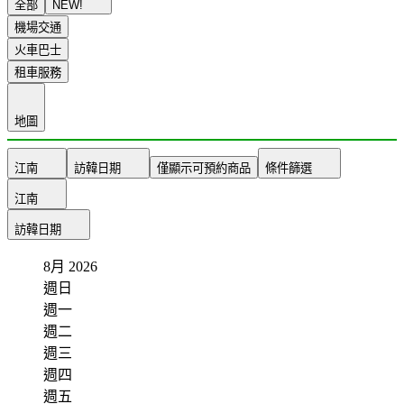
全部
NEW!
機場交通
火車巴士
租車服務
地圖
江南
訪韓日期
僅顯示可預約商品
條件篩選
江南
訪韓日期
8月
2026
週日
週一
週二
週三
週四
週五