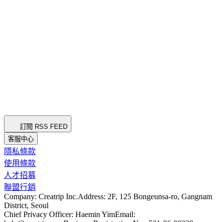
訂閱 RSS FEED
客服中心
隱私條款
使用條款
人才招募
聯盟行銷
Company: Creatrip Inc.
Address: 2F, 125 Bongeunsa-ro, Gangnam
District, Seoul
Chief Privacy Officer: Haemin Yim
Email: