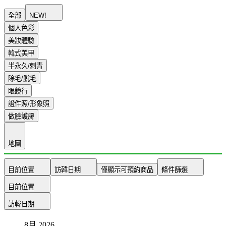
全部
NEW!
個人色彩
美妝體驗
韓式美甲
半永久/刺青
除毛/脫毛
眼鏡行
證件照/形象照
做臉護膚
地圖
目前位置
訪韓日期
僅顯示可預約商品
條件篩選
目前位置
訪韓日期
8月
2026