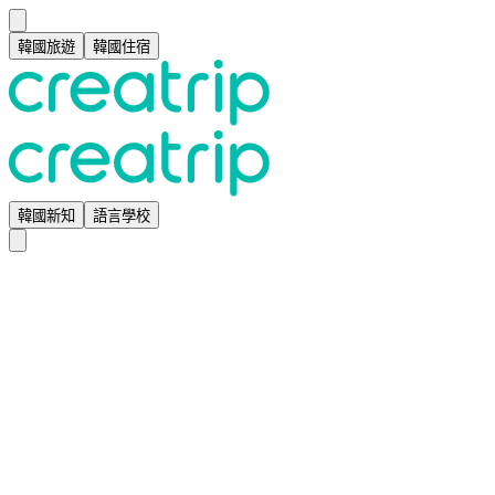
韓國旅遊
韓國住宿
韓國新知
語言學校