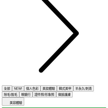
全部
NEW!
個人色彩
美妝體驗
韓式美甲
半永久/刺青
除毛/脫毛
眼鏡行
證件照/形象照
做臉護膚
美容體驗