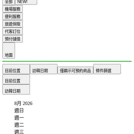
全部
NEW!
機場服務
便利服務
旅遊保險
代客訂位
預付儲值
地圖
目前位置
訪韓日期
僅顯示可預約商品
條件篩選
目前位置
訪韓日期
8月
2026
週日
週一
週二
週三