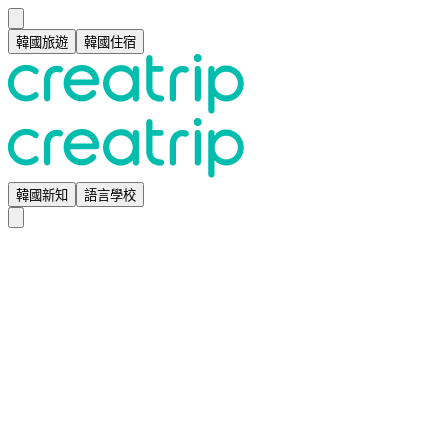
韓國旅遊
韓國住宿
韓國新知
語言學校