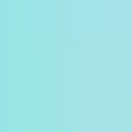
分享
加入旅韓計畫
🎁
韓國旅行這樣做更省錢？
評分
👍 100%顧客滿意度