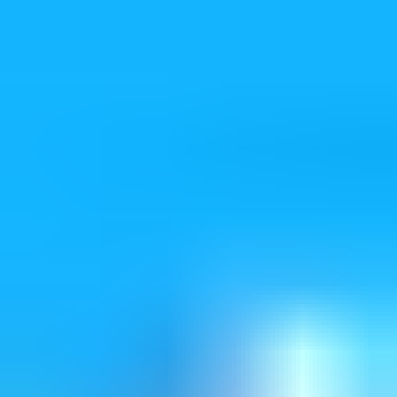
9折優惠券
剛剛有位VIP會員獲得了超過
189,000 KRW
的優惠🎁
你也想領
好康？點這看看
已有
207
人下載優惠券