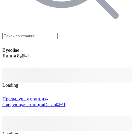
Byeollae
Линия 8
별내
Loading
Предыдущая станция
-
Следующая станция
Dasan
다산
Loading