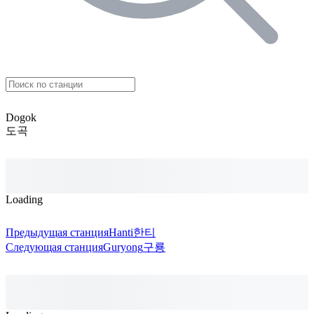
Dogok
도곡
Loading
Предыдущая станция
Hanti
한티
Следующая станция
Guryong
구룡