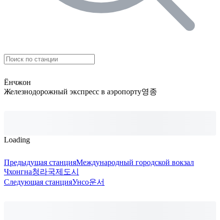
Ёнчжон
Железнодорожный экспресс в аэропорту
영종
Loading
Предыдущая станция
Международный городской вокзал
Чхонгна
청라국제도시
Следующая станция
Унсо
운서