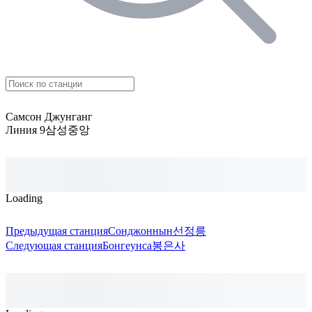
Самсон Джунганг
Линия 9
삼성중앙
Loading
Предыдущая станция
Сонджоннын
선정릉
Следующая станция
Бонгеунса
봉은사