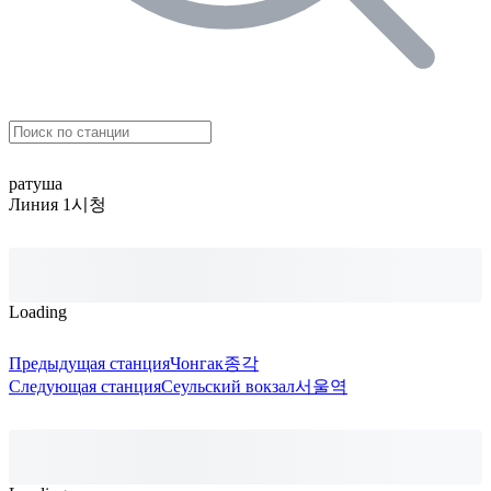
ратуша
Линия 1
시청
Loading
Предыдущая станция
Чонгак
종각
Следующая станция
Сеульский вокзал
서울역