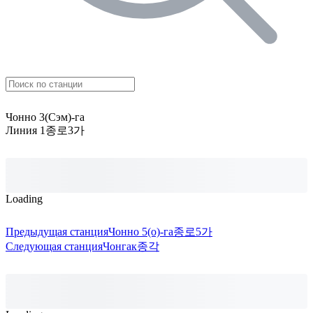
Чонно 3(Сэм)-га
Линия 1
종로3가
Loading
Предыдущая станция
Чонно 5(о)-га
종로5가
Следующая станция
Чонгак
종각